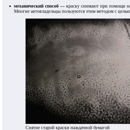
механический способ —
краску снимают при помощи на
Многие автовладельцы пользуются этим методом с целью
Снятие старой краски наждачной бумагой