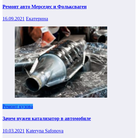
Ремонт авто Мерседес и Фольксваген
16.09.2021
Екатерина
Ремонт кузова
Зачем нужен катализатор в автомобиле
10.03.2021
Kateryna Safonova