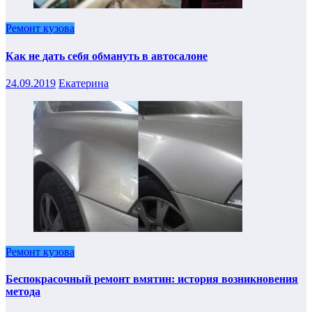
Ремонт кузова
Как не дать себя обмануть в автосалоне
24.09.2019
Екатерина
Ремонт кузова
Беспокрасочный ремонт вмятин: история возникновения
метода