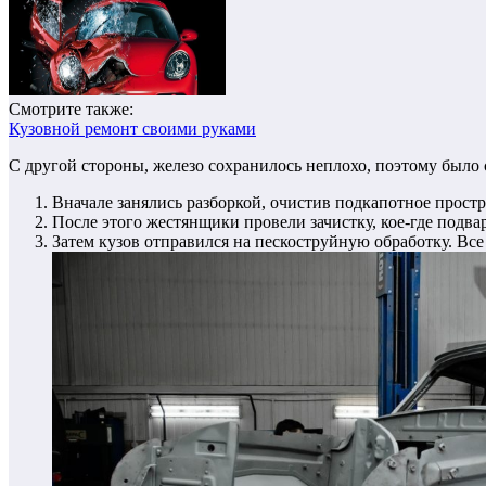
Смотрите также:
Кузовной ремонт своими руками
С другой стороны, железо сохранилось неплохо, поэтому было с
Вначале занялись разборкой, очистив подкапотное простр
После этого жестянщики провели зачистку, кое-где подва
Затем кузов отправился на пескоструйную обработку. Вс