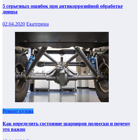
5 серьезных ошибок при антикоррозийной обработке
днища
02.04.2020
Екатерина
Ремонт кузова
Как определить состояние шарниров подвески и почему
это важно