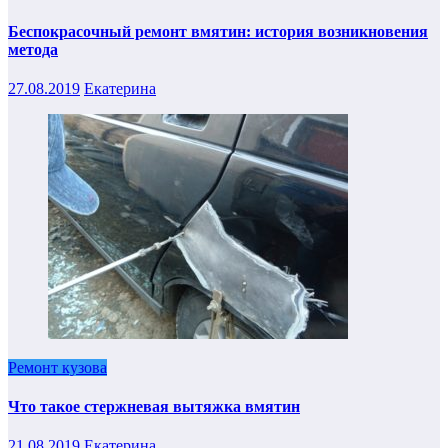
Беспокрасочный ремонт вмятин: история возникновения
метода
27.08.2019
Екатерина
Ремонт кузова
Что такое стержневая вытяжка вмятин
21.08.2019
Екатерина