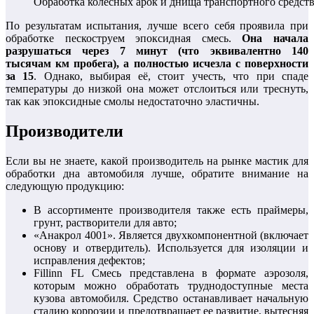
Обработка колесных арок и днища транспортного средст
По результатам испытания, лучше всего себя проявила при
обработке пескоструем эпоксидная смесь.
Она начала
разрушаться через 7 минут (что эквивалентно 140
тысячам км пробега), а полностью исчезла с поверхности
за 15
. Однако, выбирая её, стоит учесть, что при спаде
температуры до низкой она может отслоиться или треснуть,
так как эпоксидные смолы недостаточно эластичны.
Производители
Если вы не знаете, какой производитель на рынке мастик для
обработки дна автомобиля лучше, обратите внимание на
следующую продукцию:
В ассортименте производителя также есть праймеры,
грунт, растворители для авто;
«Анакрол 4001». Является двухкомпонентной (включает
основу и отвердитель). Используется для изоляции и
исправления дефектов;
Fillinn FL Смесь представлена в формате аэрозоля,
которым можно обработать труднодоступные места
кузова автомобиля. Средство останавливает начальную
стадию коррозии и предотвращает ее развитие, вытесняя