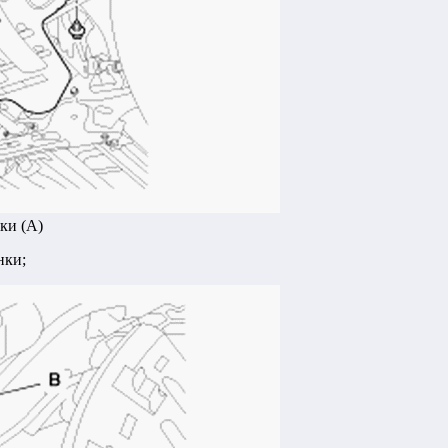
ки (A)
нки;