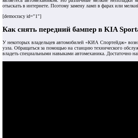
являетесь автомехаником. Но различные мелкие неполадки 
отыскать в интернете. Поэтому замену ламп в фарах или мелки
[democracy id="1"]
Как снять передний бампер в KIA Sport
У некоторых владельцев автомобилей «КИА Спортейдж» возник
узла. Обращаться за помощью на станцию технического обслуж
владеть специальными навыками автомеханика. Достаточно на