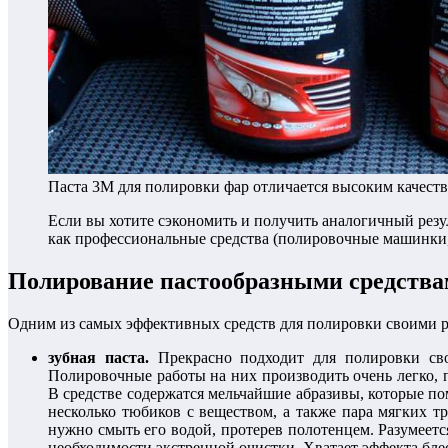
Паста 3М для полировки фар отличается высоким качест
Если вы хотите сэкономить и получить аналогичный резул
как профессиональные средства (полировочные машинки, а
Полирование пастообразными средств
Одним из самых эффективных средств для полировки своими р
зубная паста.
Прекрасно подходит для полировки сво
Полировочные работы на них производить очень легко, 
В средстве содержатся мельчайшие абразивы, которые п
несколько тюбиков с веществом, а также пара мягких т
нужно смыть его водой, протерев полотенцем. Разумеетс
необходимости экстренной очистки. Хватает эффекта блес