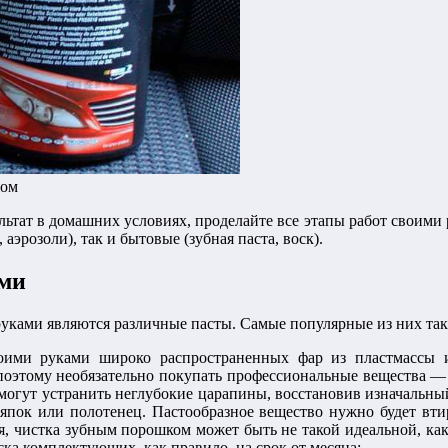
вом
ьтат в домашних условиях, проделайте все этапы работ своими р
эрозоли), так и бытовые (зубная паста, воск).
ами
уками являются различные пасты. Самые популярные из них так
ими руками широко распространенных фар из пластмассы ил
поэтому необязательно покупать профессиональные вещества —
омогут устранить неглубокие царапины, восстановив изначальн
ряпок или полотенец. Пастообразное вещество нужно будет вт
я, чистка зубным порошком может быть не такой идеальной, как
ка комплектующих, как правило, на срок от месяца;