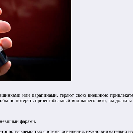
трещинками или царапинами, теряют свою внешнюю привлекат
тобы не потерять презентабельный вид вашего авто, вы должны
тневшими фарами.
етопропускаемостью системы освещения, нужно внимательно изу