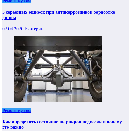
Ремонт кузова
5 серьезных ошибок при антикоррозийной обработке
днища
02.04.2020
Екатерина
Ремонт кузова
Как определить состояние шарниров подвески и почему
это важно