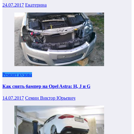
24.07.2017
Екатерина
Ремонт кузова
Как снять бампер на Opel Astra: H, J и G
14.07.2017
Семин Виктор Юрьевич