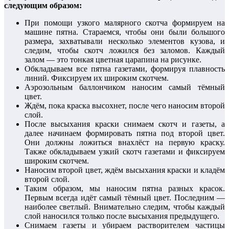
следующим образом:
При помощи узкого малярного скотча формируем на
машине пятна. Стараемся, чтобы они были большого
размера, захватывали несколько элементов кузова, и
следим, чтобы скотч ложился без заломов. Каждый
залом — это тонкая цветная царапина на рисунке.
Обкладываем все пятна газетами, формируя плавность
линий. Фиксируем их широким скотчем.
Аэрозольным баллончиком наносим самый тёмный
цвет.
Ждём, пока краска высохнет, после чего наносим второй
слой.
После высыхания краски снимаем скотч и газеты, а
далее начинаем формировать пятна под второй цвет.
Они должны ложиться внахлёст на первую краску.
Также обкладываем узкий скотч газетами и фиксируем
широким скотчем.
Наносим второй цвет, ждём высыхания краски и кладём
второй слой.
Таким образом, мы наносим пятна разных красок.
Первым всегда идёт самый тёмный цвет. Последним —
наиболее светлый. Внимательно следим, чтобы каждый
слой наносился только после высыхания предыдущего.
Снимаем газеты и убираем растворителем частицы