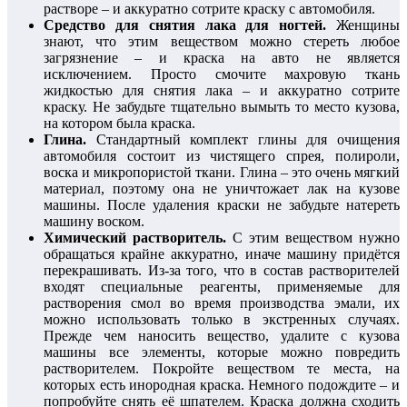
растворе – и аккуратно сотрите краску с автомобиля.
Средство для снятия лака для ногтей.
Женщины
знают, что этим веществом можно стереть любое
загрязнение – и краска на авто не является
исключением. Просто смочите махровую ткань
жидкостью для снятия лака – и аккуратно сотрите
краску. Не забудьте тщательно вымыть то место кузова,
на котором была краска.
Глина.
Стандартный комплект глины для очищения
автомобиля состоит из чистящего спрея, полироли,
воска и микропористой ткани. Глина – это очень мягкий
материал, поэтому она не уничтожает лак на кузове
машины. После удаления краски не забудьте натереть
машину воском.
Химический растворитель.
С этим веществом нужно
обращаться крайне аккуратно, иначе машину придётся
перекрашивать. Из-за того, что в состав растворителей
входят специальные реагенты, применяемые для
растворения смол во время производства эмали, их
можно использовать только в экстренных случаях.
Прежде чем наносить вещество, удалите с кузова
машины все элементы, которые можно повредить
растворителем. Покройте веществом те места, на
которых есть инородная краска. Немного подождите – и
попробуйте снять её шпателем. Краска должна сходить