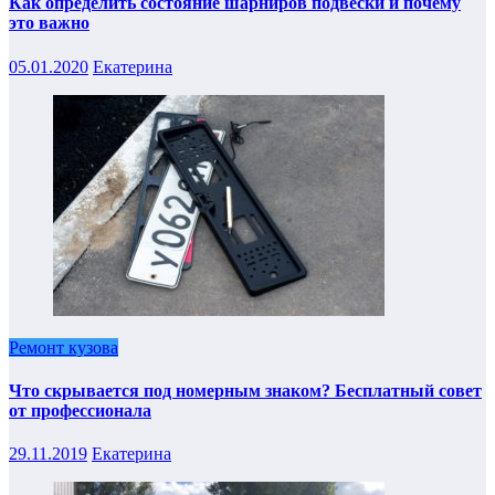
Как определить состояние шарниров подвески и почему
это важно
05.01.2020
Екатерина
Ремонт кузова
Что скрывается под номерным знаком? Бесплатный совет
от профессионала
29.11.2019
Екатерина