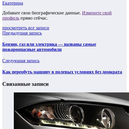
Екатерина
Добавьте свои биографические данные.
Измените свой
профиль
прямо сейчас.
просмотреть все записи
Предыдущая запись
Бензин, газ или электрика — названы самые
пожароопасные автомобили
Следующая запись
Как переобуть машину в полевых условиях без домкрата
Связанные записи