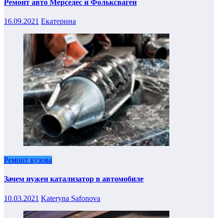
Ремонт авто Мерседес и Фольксваген
16.09.2021
Екатерина
Ремонт кузова
Зачем нужен катализатор в автомобиле
10.03.2021
Kateryna Safonova