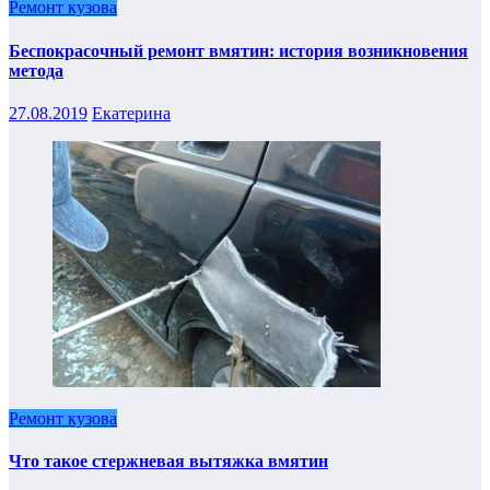
Ремонт кузова
Беспокрасочный ремонт вмятин: история возникновения
метода
27.08.2019
Екатерина
Ремонт кузова
Что такое стержневая вытяжка вмятин