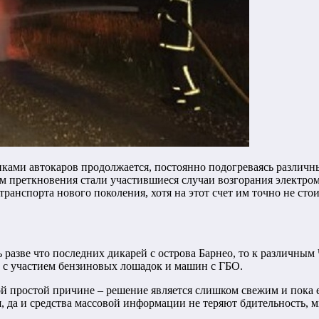
иками автокаров продолжается, постоянно подогреваясь разли
ем преткновения стали участившиеся случаи возгорания электр
транспорта нового поколения, хотя на этот счет им точно не ст
азве что последних дикарей с острова Барнео, то к различным 
ы с участием бензиновых лошадок и машин с ГБО.
ой простой причине – решение является слишком свежим и пока
ия, да и средства массовой информации не теряют бдительность