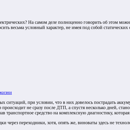
электрических? На самом деле полноценно говорить об этом можн
осить весьма условный характер, не имея под собой статических
 жизни
ных ситуаций, при условии, что в них довелось пострадать акк
р происходит не сразу после ДТП, а спустя несколько дней, ста
гнав транспортное средство на комплексную диагностику, котора
дки через переходники, хотя, опять же, виноваты здесь не техн