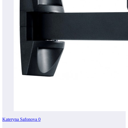
Kateryna Safonova
0