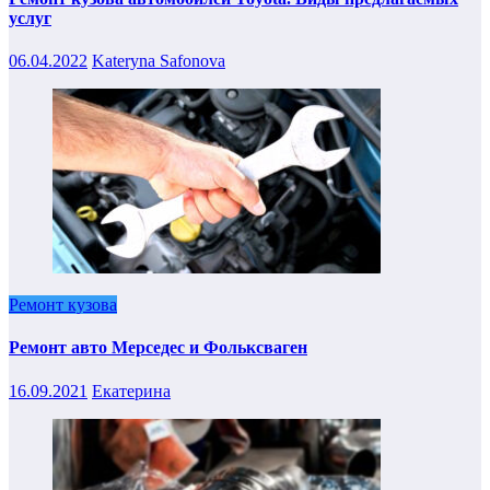
услуг
06.04.2022
Kateryna Safonova
Ремонт кузова
Ремонт авто Мерседес и Фольксваген
16.09.2021
Екатерина