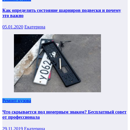
Как определить состояние шарниров подвески и почему
это важно
05.01.2020
Екатерина
Ремонт кузова
Что скрывается под номерным знаком? Бесплатный совет
от профессионала
29.11.2019
Екатерина