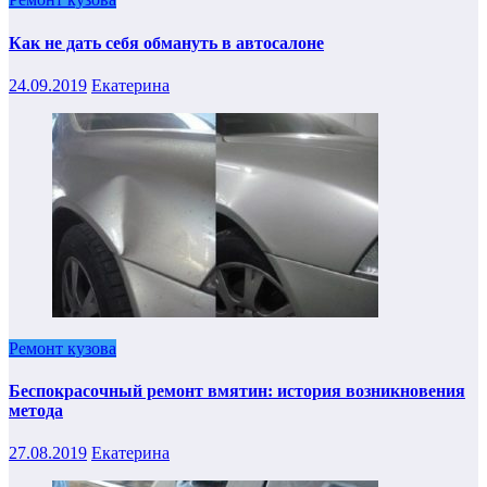
Как не дать себя обмануть в автосалоне
24.09.2019
Екатерина
Ремонт кузова
Беспокрасочный ремонт вмятин: история возникновения
метода
27.08.2019
Екатерина