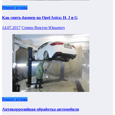
Ремонт кузова
Как снять бампер на Opel Astra: H, J и G
14.07.2017
Семин Виктор Юрьевич
Ремонт кузова
Антикоррозийная обработка автомобиля