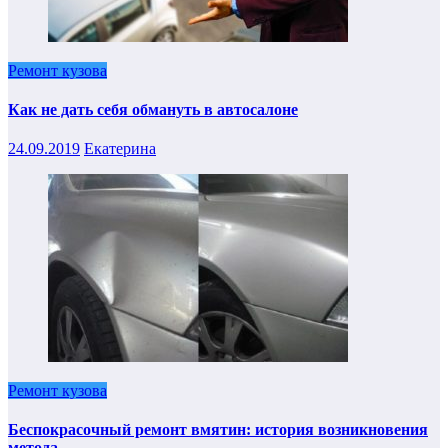
Ремонт кузова
Как не дать себя обмануть в автосалоне
24.09.2019
Екатерина
Ремонт кузова
Беспокрасочный ремонт вмятин: история возникновения
метода