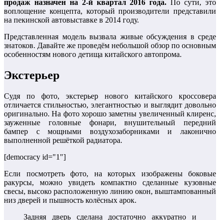
продаж назначен на 2-й квартал 2016 года.
По сути, это
воплощение концепта, который производители представили
на пекинской автовыставке в 2014 году.
Представленная модель вызвала живые обсуждения в среде
знатоков. Давайте же проведём небольшой обзор по основным
особенностям нового детища китайского автопрома.
Экстерьер
Судя по фото, экстерьер нового китайского кроссовера
отличается стильностью, элегантностью и выглядит довольно
оригинально. На фото хорошо заметны увеличенный клиренс,
зауженные головные фонари, внушительный передний
бампер с мощными воздухозаборниками и лаконично
выполненной решёткой радиатора.
[democracy id="1"]
Если посмотреть фото, на которых изображены боковые
ракурсы, можно увидеть компактно сделанные кузовные
свесы, высоко расположенную линию окон, выштампованный
низ дверей и пышность колёсных арок.
Задняя дверь сделана достаточно аккуратно и