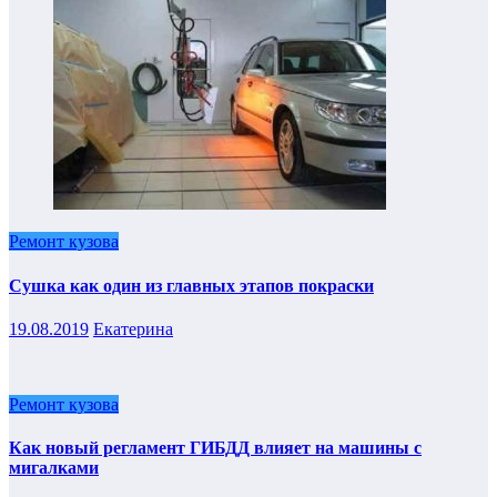
Ремонт кузова
Сушка как один из главных этапов покраски
19.08.2019
Екатерина
Ремонт кузова
Как новый регламент ГИБДД влияет на машины с
мигалками