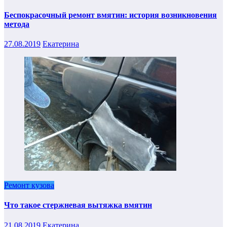
Беспокрасочный ремонт вмятин: история возникновения
метода
27.08.2019
Екатерина
Ремонт кузова
Что такое стержневая вытяжка вмятин
21.08.2019
Екатерина