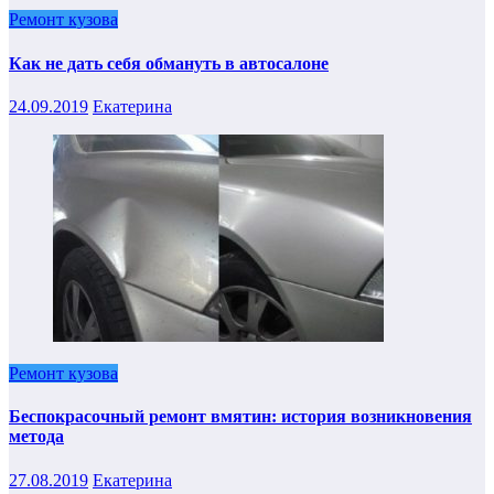
Ремонт кузова
Как не дать себя обмануть в автосалоне
24.09.2019
Екатерина
Ремонт кузова
Беспокрасочный ремонт вмятин: история возникновения
метода
27.08.2019
Екатерина