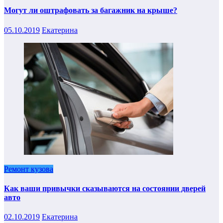
Могут ли оштрафовать за багажник на крыше?
05.10.2019
Екатерина
Ремонт кузова
Как ваши привычки сказываются на состоянии дверей
авто
02.10.2019
Екатерина