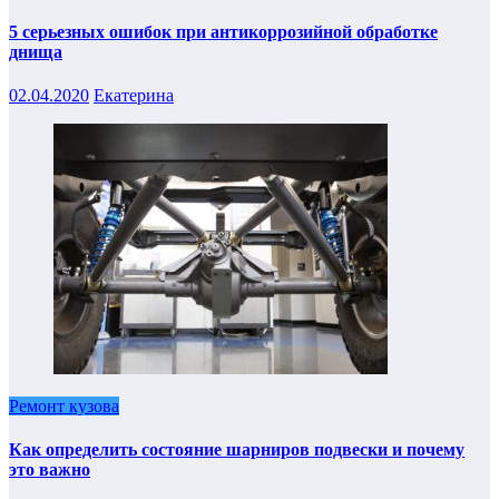
5 серьезных ошибок при антикоррозийной обработке
днища
02.04.2020
Екатерина
Ремонт кузова
Как определить состояние шарниров подвески и почему
это важно