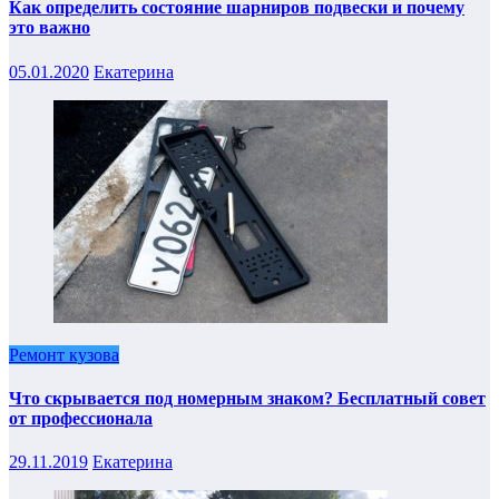
Как определить состояние шарниров подвески и почему
это важно
05.01.2020
Екатерина
Ремонт кузова
Что скрывается под номерным знаком? Бесплатный совет
от профессионала
29.11.2019
Екатерина