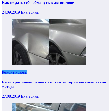
Как не дать себя обмануть в автосалоне
24.09.2019
Екатерина
Ремонт кузова
Беспокрасочный ремонт вмятин: история возникновения
метода
27.08.2019
Екатерина