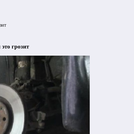
зит
 это грозит