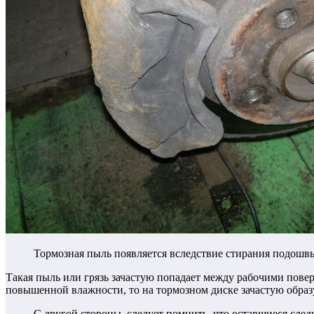
Тормозная пыль появляется вследствие стирания подошв
Такая пыль или грязь зачастую попадает между рабочими пове
повышенной влажности, то на тормозном диске зачастую образу
С другой стороны, следует помнить, что оставшиеся сле