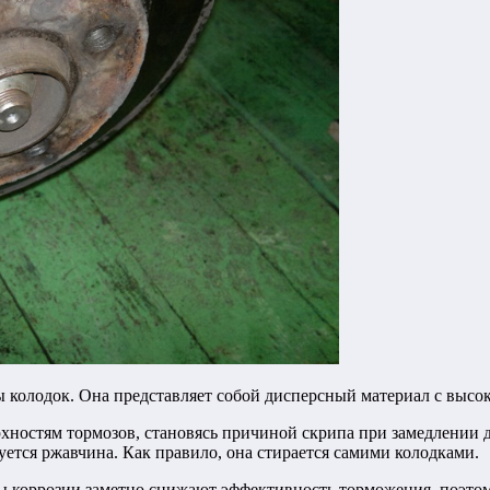
ы колодок. Она представляет собой дисперсный материал с выс
рхностям тормозов, становясь причиной скрипа при замедлении 
ется ржавчина. Как правило, она стирается самими колодками.
ды коррозии заметно снижают эффективность торможения, поэтом