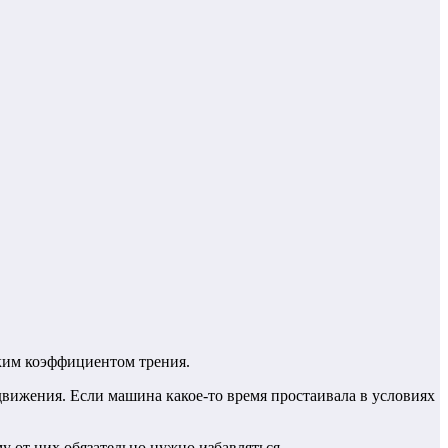
оким коэффициентом трения.
движения. Если машина какое-то время простаивала в условиях
у от них обязательно нужно избавляться.