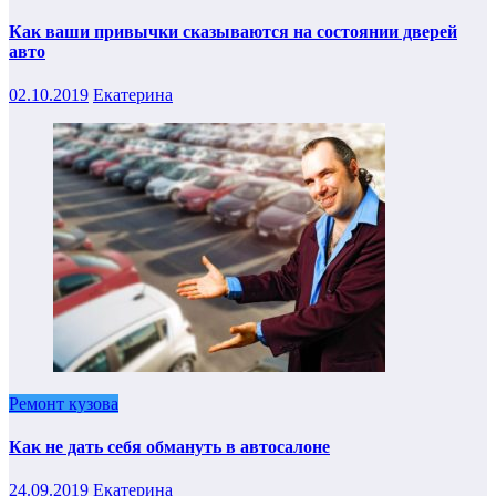
Как ваши привычки сказываются на состоянии дверей
авто
02.10.2019
Екатерина
Ремонт кузова
Как не дать себя обмануть в автосалоне
24.09.2019
Екатерина