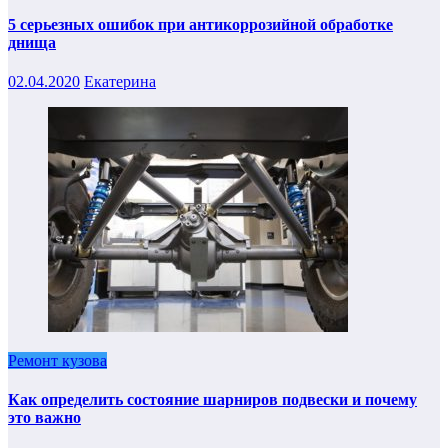
5 серьезных ошибок при антикоррозийной обработке
днища
02.04.2020
Екатерина
Ремонт кузова
Как определить состояние шарниров подвески и почему
это важно