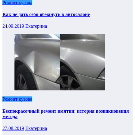
Ремонт кузова
Как не дать себя обмануть в автосалоне
24.09.2019
Екатерина
Ремонт кузова
Беспокрасочный ремонт вмятин: история возникновения
метода
27.08.2019
Екатерина