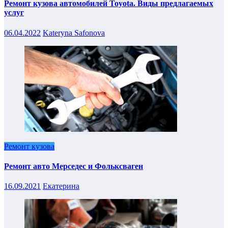
Ремонт кузова автомобилей Toyota. Виды предлагаемых
услуг
06.04.2022
Kateryna Safonova
Ремонт кузова
Ремонт авто Мерседес и Фольксваген
16.09.2021
Екатерина