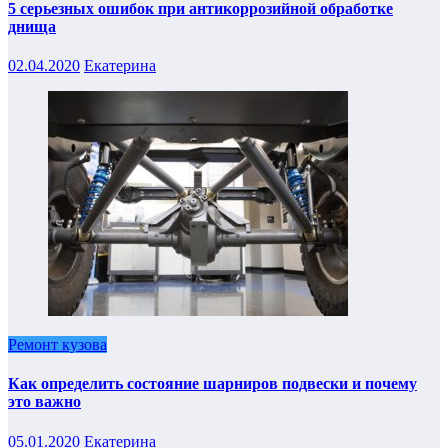
5 серьезных ошибок при антикоррозийной обработке
днища
02.04.2020
Екатерина
Ремонт кузова
Как определить состояние шарниров подвески и почему
это важно
05.01.2020
Екатерина