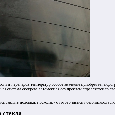
и и перепадов температур особое значение приобретает подогре
вная система обогрева автомобиля без проблем справляется со с
справлять поломки, поскольку от этого зависит безопасность лю
о стекла