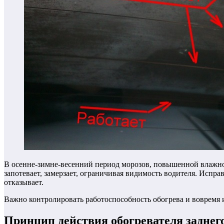
В осенне-зимне-весенний период морозов, повышенной влажност
запотевает, замерзает, ограничивая видимость водителя. Испра
отказывает.
Важно контролировать работоспособность обогрева и вовремя и
Принцип действия обогревателя заднег