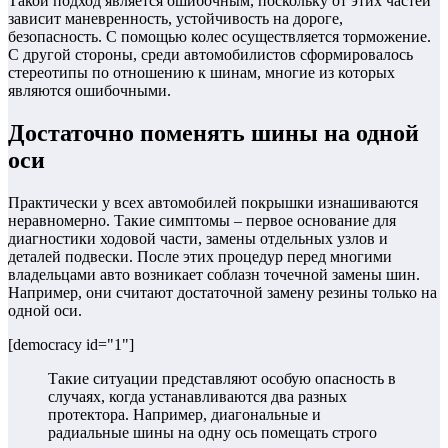
Такой подход является ошибочным, поскольку от этих частей
зависит маневренность, устойчивость на дороге,
безопасность. С помощью колес осуществляется торможение.
С другой стороны, среди автомобилистов сформировалось
стереотипы по отношению к шинам, многие из которых
являются ошибочными.
Достаточно поменять шины на одной
оси
Практически у всех автомобилей покрышки изнашиваются
неравномерно. Такие симптомы – первое основание для
диагностики ходовой части, замены отдельных узлов и
деталей подвески. После этих процедур перед многими
владельцами авто возникает соблазн точечной замены шин.
Например, они считают достаточной замену резины только на
одной оси.
[democracy id="1"]
Такие ситуации представляют особую опасность в
случаях, когда устанавливаются два разных
протектора. Например, диагональные и
радиальные шины на одну ось помещать строго