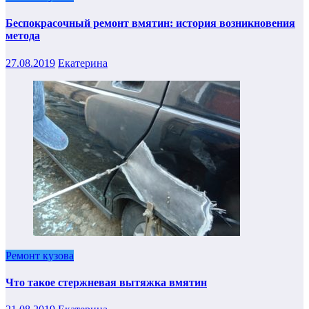
Беспокрасочный ремонт вмятин: история возникновения
метода
27.08.2019
Екатерина
Ремонт кузова
Что такое стержневая вытяжка вмятин