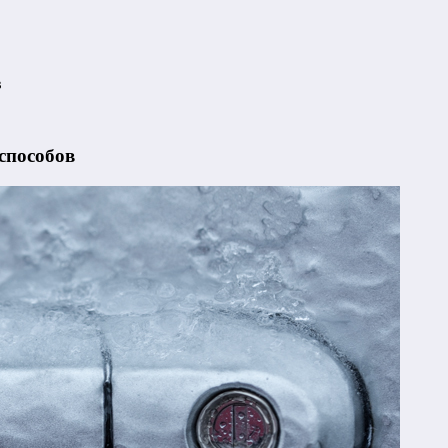
в
способов