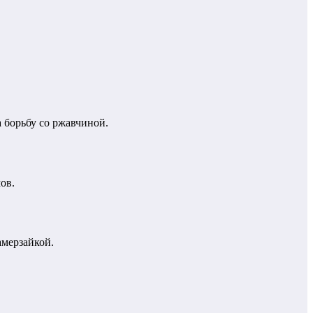
 борьбу со ржавчиной.
ов.
амерзайкой.