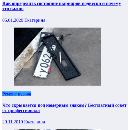
Как определить состояние шарниров подвески и почему
это важно
05.01.2020
Екатерина
Ремонт кузова
Что скрывается под номерным знаком? Бесплатный совет
от профессионала
29.11.2019
Екатерина