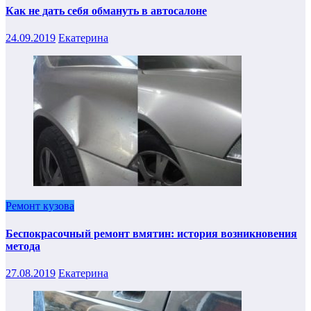
Как не дать себя обмануть в автосалоне
24.09.2019
Екатерина
Ремонт кузова
Беспокрасочный ремонт вмятин: история возникновения
метода
27.08.2019
Екатерина