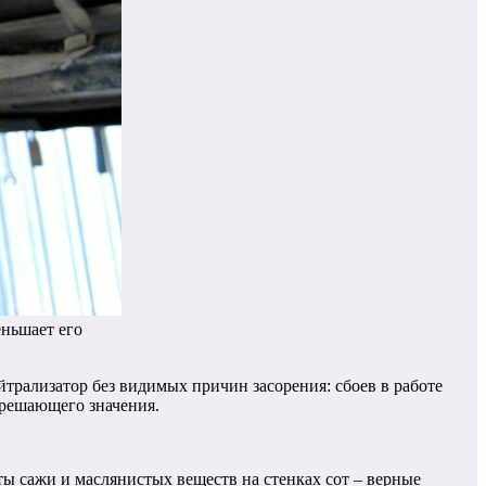
еньшает его
трализатор без видимых причин засорения: сбоев в работе
т решающего значения.
ты сажи и маслянистых веществ на стенках сот – верные