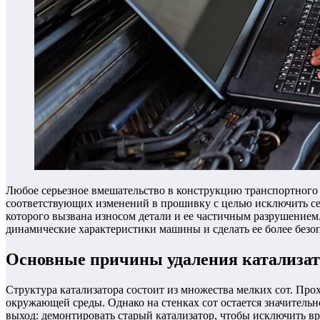
Любое серьезное вмешательство в конструкцию транспортного 
соответствующих изменений в прошивку с целью исключить се
которого вызвана износом детали и ее частичным разрушение
динамические характеристики машины и сделать ее более безо
Основные причины удаления катализат
Структура катализатора состоит из множества мелких сот. Про
окружающей среды. Однако на стенках сот остается значительн
выход: демонтировать старый катализатор, чтобы исключить в