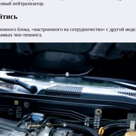
новый нейтрализатор.
ойтись
тронного блока, «настроенного на сотрудничество» с другой мод
рамках чип-тюнинга.