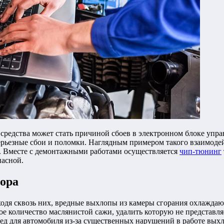
средства может стать причиной сбоев в электронном блоке упр
рьезные сбои и поломки.
Наглядным примером такого взаимодейс
м. Вместе с демонтажными работами осуществляется
чип-тюнинг
пасной.
ора
ходя сквозь них, вредные выхлопы из камеры сгорания охлаждаю
ое количество маслянистой сажи, удалить которую не представля
ред для автомобиля из-за существенных нарушений в работе вых