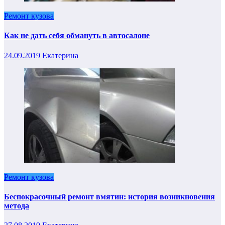
Ремонт кузова
Как не дать себя обмануть в автосалоне
24.09.2019
Екатерина
Ремонт кузова
Беспокрасочный ремонт вмятин: история возникновения
метода