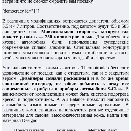
ветра ничто не сможет омрачить вам поездку.
[democracy id="1"]
В различных модификациях встречаются двигатели объемом
5,5 и 4,7 литров. Соответственно, под капотом будут 455 и 585
лошадиных сил.
Максимальная скорость, которую вы
можете развить — 250 километров в час.
Для облегчения
кузова автомобиля были использованы суперлегкие
современные сплавы алюминия. Специальная конструкция
позволит максимально снизить шумы и вибрации для того,
чтобы максимально наслаждаться поездкой и скоростью.
Уникальная система климат-контроля Thermotronic обеспечит
удовольствие от поездки как с открытым, так и с закрытым
верхом.
Дизайнеры создали роскошный и в то же время
спортивный интерьер, не забыв добавить к нему все
современные атрибуты и приборы автомобиля S-Class.
В
зависимости от комплектации может быть система подогрева
кресел и подлокотников. А Air-Balance позволит наполнить
автомобиль изысканными и сдержанными ароматами. В
различных комплектациях используются разные отделочные
материалы для салона: высококачественная кожа, наппа или
материал Designo.
Представители концерна Mercedes-Benz