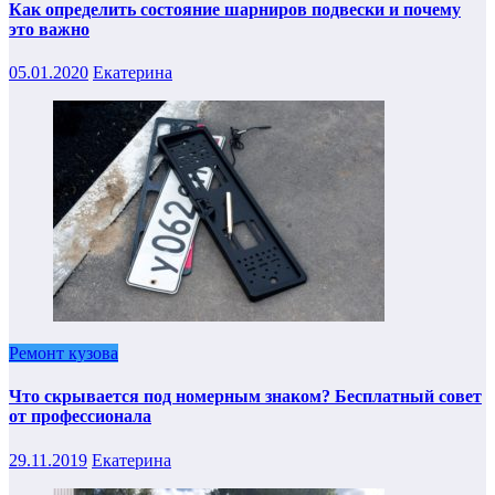
Как определить состояние шарниров подвески и почему
это важно
05.01.2020
Екатерина
Ремонт кузова
Что скрывается под номерным знаком? Бесплатный совет
от профессионала
29.11.2019
Екатерина