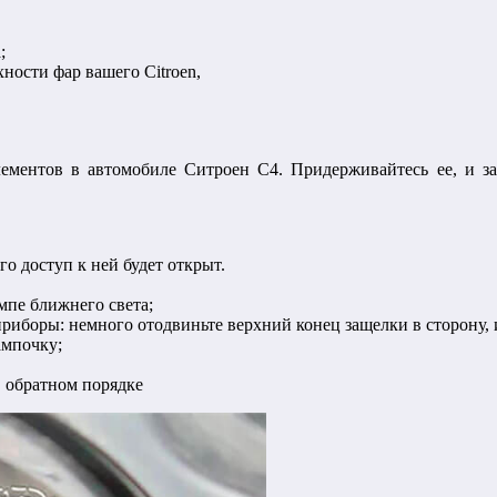
;
ности фар вашего Citroen,
ементов в автомобиле Ситроен C4. Придерживайтесь ее, и зам
о доступ к ней будет открыт.
мпе ближнего света;
иборы: немного отодвиньте верхний конец защелки в сторону, и
ампочку;
в обратном порядке