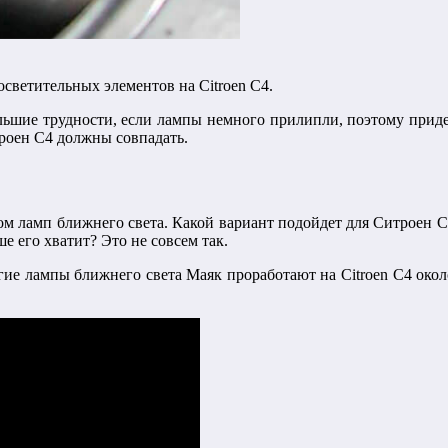
светительных элементов на Citroen C4.
ольшие трудности, если лампы немного прилипли, поэтому приде
роен C4 должны совпадать.
ом ламп ближнего света. Какой вариант подойдет для Ситроен C
е его хватит? Это не совсем так.
ие лампы ближнего света Маяк проработают на Citroen C4 около