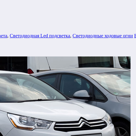
вета
,
Светодиодная Led подсветка
,
Светодиодные ходовые огни