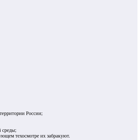
 территории России;
й среды;
дующем техосмотре их забракуют.