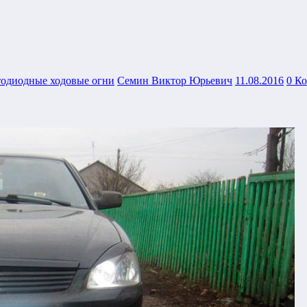
одиодные ходовые огни
Семин Виктор Юрьевич
11.08.2016
0 К