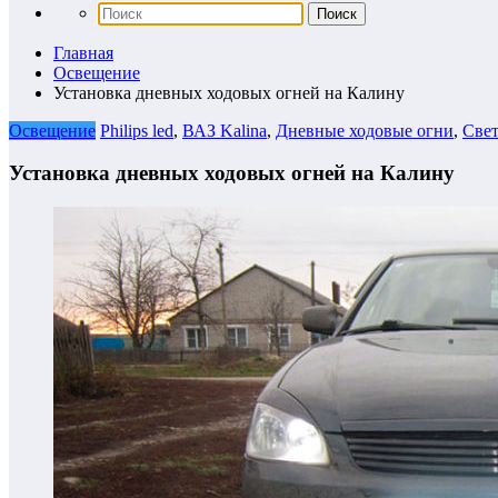
Главная
Освещение
Установка дневных ходовых огней на Калину
Освещение
Philips led
,
ВАЗ Kalina
,
Дневные ходовые огни
,
Свет
Установка дневных ходовых огней на Калину