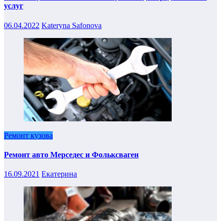
услуг
06.04.2022
Kateryna Safonova
Ремонт кузова
Ремонт авто Мерседес и Фольксваген
16.09.2021
Екатерина