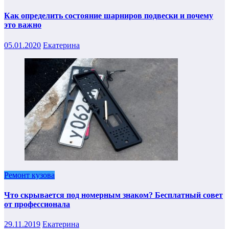
Как определить состояние шарниров подвески и почему
это важно
05.01.2020
Екатерина
Ремонт кузова
Что скрывается под номерным знаком? Бесплатный совет
от профессионала
29.11.2019
Екатерина