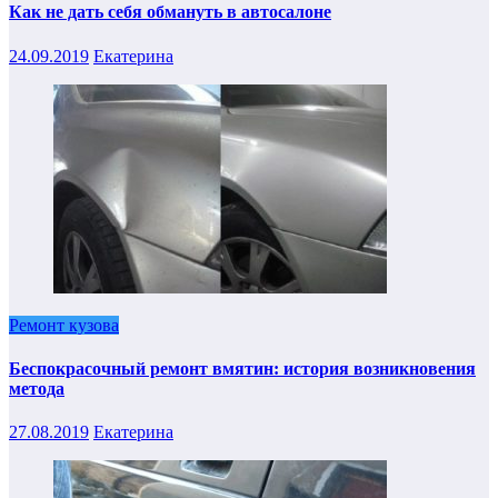
Как не дать себя обмануть в автосалоне
24.09.2019
Екатерина
Ремонт кузова
Беспокрасочный ремонт вмятин: история возникновения
метода
27.08.2019
Екатерина