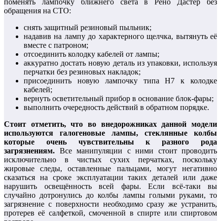
поменять лампочку ближнего света в Рено Дастер без
обращения на СТО:
снять защитный резиновый пыльник;
надавив на лампу до характерного щелчка, вытянуть её
вместе с патроном;
отсоединить колодку кабелей от лампы;
аккуратно достать новую деталь из упаковки, используя
перчатки без резиновых накладок;
присоединить новую лампочку типа Н7 к колодке
кабелей;
вернуть осветительный прибор в основание блок-фары;
выполнить очередность действий в обратном порядке.
Стоит отметить, что во внедорожниках данной модели
используются галогеновые лампы, стеклянные колбы
которые очень чувствительны к разного рода
загрязнениям.
Все манипуляции с ними стоит проводить
исключительно в чистых сухих перчатках, поскольку
жировые следы, оставленные пальцами, могут негативно
сказаться на сроке эксплуатации таких деталей или даже
нарушить освещённость всей фары. Если всё-таки вы
случайно дотронулись до колбы лампы голыми руками, то
загрязнение с поверхности необходимо сразу же устранить,
протерев её салфеткой, смоченной в спирте или спиртовом