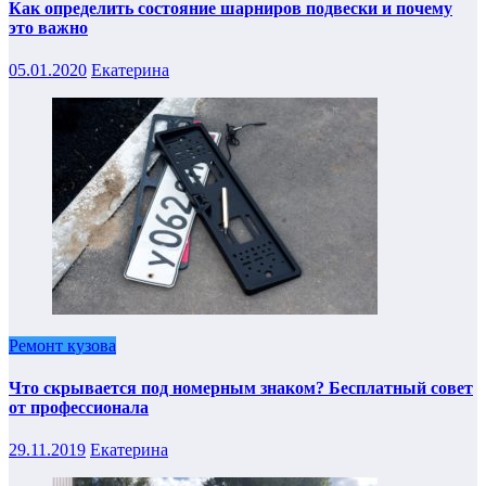
Как определить состояние шарниров подвески и почему
это важно
05.01.2020
Екатерина
Ремонт кузова
Что скрывается под номерным знаком? Бесплатный совет
от профессионала
29.11.2019
Екатерина