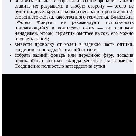
вставить кольца в фары или задние фонари. Можно
ставить их разрывами в любую сторону — этого не
будет видно. Закрепить кольца несложно при помощи 2-
стороннего скотча, качественного герметика. Владельцы
«Форда Фокуса» не рекомендуют использовать
прилагающийся в комплекте скотч — он слишком
ненадежен. Чтобы герметик быстрее высох, его можно
прогреть феном;
вывести проводку от колец в заднюю часть оптики,
соединив с проводкой штатной оптики;
собрать задний фонарь или переднюю фару, посадив
поликарбонат оптики «Форда Фокуса» на герметик.
Соединение полностью затвердеет за сутки.