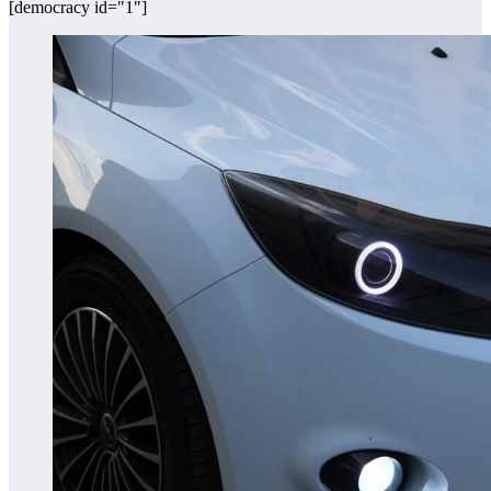
[democracy id="1"]