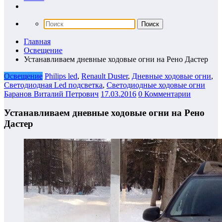
Главная
Освещение
Устанавливаем дневные ходовые огни на Рено Дастер
Освещение
Philips led
,
Renault Duster
,
Дневные ходовые огни
,
Светодиодная Led подсветка
,
Светодиодные ходовые огни
Баранов Виталий Петрович
17.03.2016
0 Комментарии
Устанавливаем дневные ходовые огни на Рено
Дастер