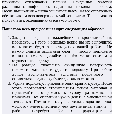
причиной отклеивания плёнки. Найденные участки
ржавчины зашлифовываем, царапины и сколы шпаклюем.
После высыхания – снова зашлифовываем. Далее старательно
обезжириваем всю поверхность уайт-спиритом. Теперь можно
приступать к оклеиванию кузова «золотом».
Пошагово весь процесс выглядит следующим образом:
Замеры — одна из важнейших и кропотливейших
процедур. От того, насколько верно вы их выполните,
во многом будет зависеть успех вашей работы. Не
нужно снимать защитный слой — просто приложите
винил к кузову, сделайте на нём метки скотчем и
осуществите порезку.
На ровную, тщательно очищенную поверхность
положите материал и удалите подложку. При работе
лучше воспользуйтесь услугами подручного —
справиться в одиночку будет довольно сложно.
Удалив подложку, приклейте один край к кузову. После
этого прогревайте строительным феном материал и
прижимайте его ракелем к кузову, разглаживая и
прижимая. Все операции нужно делать с максимальной
точностью. Помните, что у вас только одна попытка.
«Золото» менее пластично, чем другие виды винила —
работа потребует больших трудозатрат и