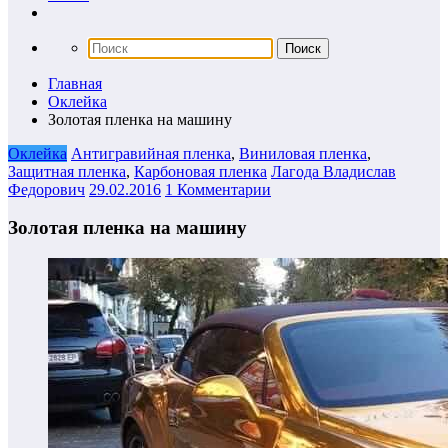
Главная
Оклейка
Золотая пленка на машину
Оклейка
Антигравийная пленка
,
Виниловая пленка
,
Защитная пленка
,
Карбоновая пленка
Лагода Владислав
Федорович
29.02.2016
1 Комментарии
Золотая пленка на машину