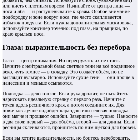
добавить, чем снимать. Используйте спонж (увлажнённый!)
или кисть с плотным ворсом. Начинайте от центра лица —
носа и лба — и растушёвывайте к краям. Особое внимание —
подбородку и зоне вокруг носа, где часто скапливается
избыток продукта. Если нужна дополнительная маскировка,
используйте консилер точечно: под глаза, на прыщики, по
краю крыльев носа.
Глаза: выразительность без перебора
Глаза — центр внимания. Но перегружать их не стоит.
Начните с нейтральной базы: светлые тени на всё подвижное
веко, чуть темнее — в складку. Это создаёт объём, но не
выглядит вульгарно. Используйте сухие тени — они проще в
нанесении и меньше осыпаются.
Подводка — дело тонкое. Если рука дрожит, не пытайтесь
нарисовать идеальную стрелку с первого раза. Начните с
точек вдоль ресничного края, а потом соедините их. Для
новичков лучше подойдёт карандаш или гелевая подводка —
они мягче и прощают ошибки. Завершите — тушью. Наносите
в два слоя: первый — для объёма, второй — для длины. Если
ресницы склеиваются, пройдитесь по ним щёткой для бровей.
Если вы хотите выразительности, но боитесь переборщить,