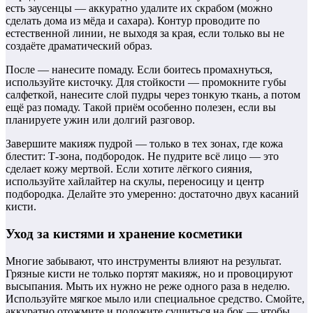
есть заусенцы — аккуратно удалите их скрабом (можно
сделать дома из мёда и сахара). Контур проводите по
естественной линии, не выходя за края, если только вы не
создаёте драматический образ.
После — нанесите помаду. Если боитесь промахнуться,
используйте кисточку. Для стойкости — промокните губы
салфеткой, нанесите слой пудры через тонкую ткань, а потом
ещё раз помаду. Такой приём особенно полезен, если вы
планируете ужин или долгий разговор.
Завершите макияж пудрой — только в тех зонах, где кожа
блестит: Т-зона, подбородок. Не пудрите всё лицо — это
сделает кожу мертвой. Если хотите лёгкого сияния,
используйте хайлайтер на скулы, переносицу и центр
подбородка. Делайте это умеренно: достаточно двух касаний
кисти.
Уход за кистями и хранение косметики
Многие забывают, что инструменты влияют на результат.
Грязные кисти не только портят макияж, но и провоцируют
высыпания. Мыть их нужно не реже одного раза в неделю.
Используйте мягкое мыло или специальное средство. Смойте,
аккуратно отожмите и положите сушиться на бок — чтобы