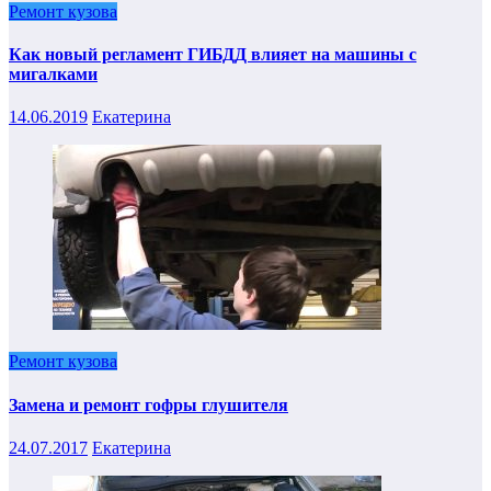
Ремонт кузова
Как новый регламент ГИБДД влияет на машины с
мигалками
14.06.2019
Екатерина
Ремонт кузова
Замена и ремонт гофры глушителя
24.07.2017
Екатерина