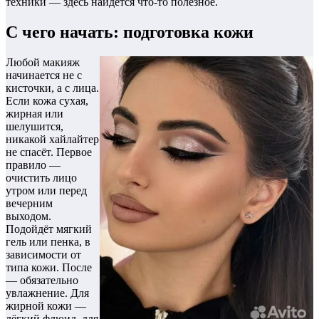
техники — здесь найдётся что-то полезное.
С чего начать: подготовка кожи
Любой макияж
начинается не с
кисточки, а с лица.
Если кожа сухая,
жирная или
шелушится,
никакой хайлайтер
не спасёт. Первое
правило —
очистить лицо
утром или перед
вечерним
выходом.
Подойдёт мягкий
гель или пенка, в
зависимости от
типа кожи. После
— обязательно
увлажнение. Для
жирной кожи —
лёгкий флюид, для