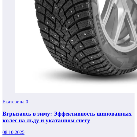
Екатерина
0
Вгрызаясь в зиму: Эффективность шипованных
колес на льду и укатанном снегу
08.10.2025