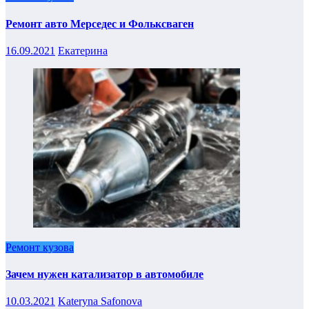
Ремонт авто Мерседес и Фольксваген
16.09.2021
Екатерина
Ремонт кузова
Зачем нужен катализатор в автомобиле
10.03.2021
Kateryna Safonova