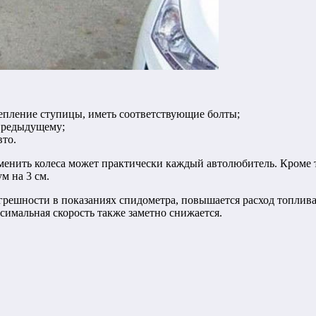
епление ступицы, иметь соответствующие болты;
 предыдущему;
вто.
менить колеса может практически каждый автолюбитель. Кроме т
м на 3 см.
погрешности в показаниях спидометра, повышается расход топл
симальная скорость также заметно снижается.