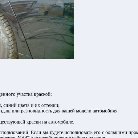
нного участка краской;
, синий цвета и их оттенки;
ндаш или разновидность для вашей модели автомобиля;
ществующей краски на автомобиле.
спользований. Если вы будете использовать его с большими пр
оритель №647 для возобновления работы изделия.