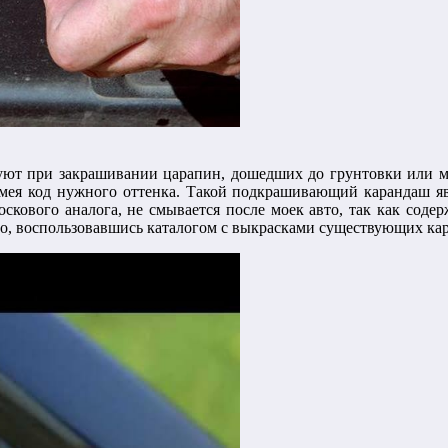
уют при закрашивании царапин, дошедших до грунтовки или мет
имея код нужного оттенка. Такой подкрашивающий карандаш яв
скового аналога, не смывается после моек авто, так как соде
то, воспользовавшись каталогом с выкрасками существующих ка