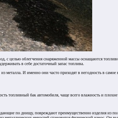
од, с целью облегчения снаряженной массы оснащаются топливн
 удерживать в себе достаточный запас топлива.
из металла. И именно они часто приходят в негодность в самое
ость топливный бак автомобиля, чаще всего влажность и плохие
адающие по днищу, повреждают преимущественно изделия из по
з металлических емкостей становится физический износ. Он выз