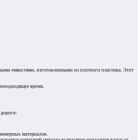
ыми емкостями, изготовленными из плотного пластика. Этот
 неподходящее время.
 дороги:
лимерных материалов.
ывается коррозией металла вследствие попадания влаги от