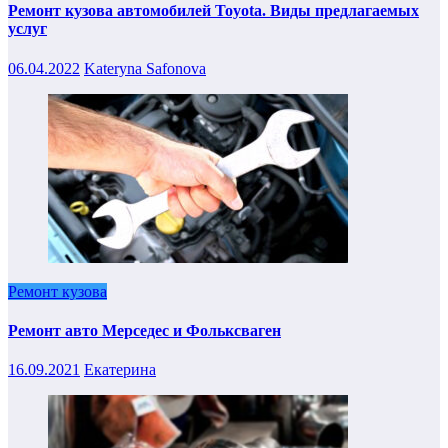
Ремонт кузова автомобилей Toyota. Виды предлагаемых
услуг
06.04.2022
Kateryna Safonova
Ремонт кузова
Ремонт авто Мерседес и Фольксваген
16.09.2021
Екатерина