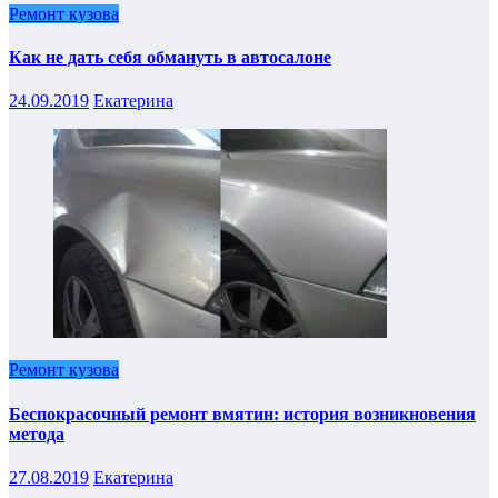
Ремонт кузова
Как не дать себя обмануть в автосалоне
24.09.2019
Екатерина
Ремонт кузова
Беспокрасочный ремонт вмятин: история возникновения
метода
27.08.2019
Екатерина