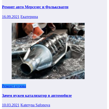
Ремонт авто Мерседес и Фольксваген
16.09.2021
Екатерина
Ремонт кузова
Зачем нужен катализатор в автомобиле
10.03.2021
Kateryna Safonova