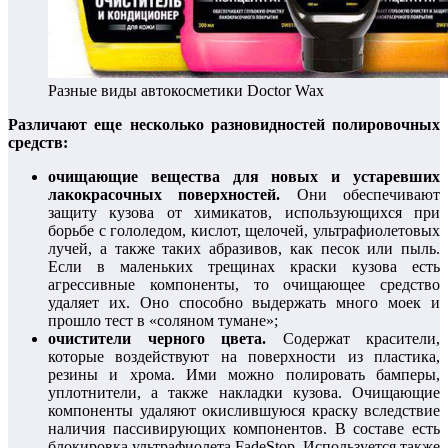
Разные виды автокосметики Doctor Wax
Различают еще несколько разновидностей полировочных
средств:
очищающие вещества для новых и устаревших
лакокрасочных поверхностей.
Они обеспечивают
защиту кузова от химикатов, использующихся при
борьбе с гололедом, кислот, щелочей, ультрафиолетовых
лучей, а также таких абразивов, как песок или пыль.
Если в маленьких трещинах краски кузова есть
агрессивные компоненты, то очищающее средство
удаляет их. Оно способно выдержать много моек и
прошло тест в «соляном тумане»;
очистители черного цвета.
Содержат красители,
которые воздействуют на поверхности из пластика,
резины и хрома. Ими можно полировать бамперы,
уплотнители, а также накладки кузова. Очищающие
компоненты удаляют окислившуюся краску вследствие
наличия пассивирующих компонентов. В составе есть
блокировка ультрафиолета FadeStop. Используется также