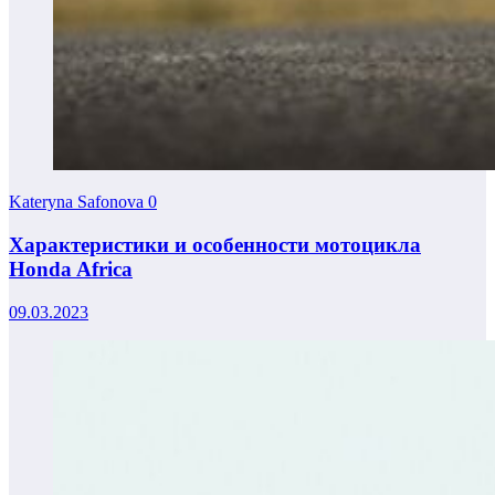
Kateryna Safonova
0
Характеристики и особенности мотоцикла
Honda Africa
09.03.2023