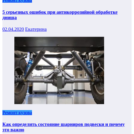
Ремонт кузова
5 серьезных ошибок при антикоррозийной обработке
днища
02.04.2020
Екатерина
Ремонт кузова
Как определить состояние шарниров подвески и почему
это важно